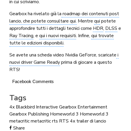
in cui scriviamo.
Gearbox ha rivelato già la
roadmap dei contenuti post
lancio, che potete consultare qui.
Mentre
qui
potete
approfondire tutti i dettagli tecnici come
HDR
,
DLSS
e
Ray Tracing
, e
qui i nuovi requisiti
. Infine,
qui trovate
tutte le edizioni disponibili
.
Se avete una scheda video Nvidia GeForce, scaricate
i
nuovi driver Game Ready
prima di giocare a questo
RTS!
Facebook Comments
Tags
4x
Blackbird Interactive
Gearbox Entertainment
Gearbox Publishing
Homeworld 3
Homeworld 3
metacritic
metacritic
rts
RTS 4x
trailer di lancio
Share