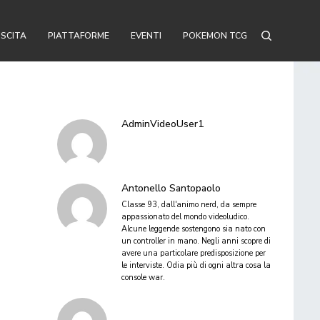
USCITA
PIATTAFORME
EVENTI
POKEMON TCG
AdminVideoUser1
Antonello Santopaolo
Classe 93, dall'animo nerd, da sempre
appassionato del mondo videoludico.
Alcune leggende sostengono sia nato con
un controller in mano. Negli anni scopre di
avere una particolare predisposizione per
le interviste. Odia più di ogni altra cosa la
console war.