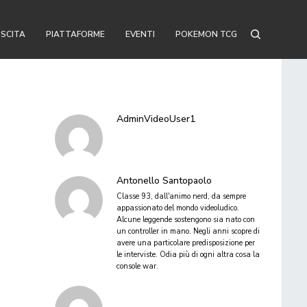
USCITA
PIATTAFORME
EVENTI
POKEMON TCG
AdminVideoUser1
Antonello Santopaolo
Classe 93, dall'animo nerd, da sempre
appassionato del mondo videoludico.
Alcune leggende sostengono sia nato con
un controller in mano. Negli anni scopre di
avere una particolare predisposizione per
le interviste. Odia più di ogni altra cosa la
console war.