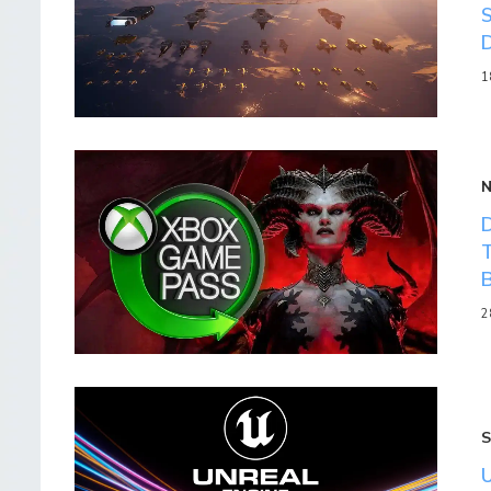
1
2
S