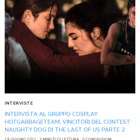
INTERVISTE
INTERVISTA AL GRUPPO COSPLAY
HOTGARBAGETEAM, VINCITORI DEL CONTEST
NAUGHTY DOG DI THE LAST OF US PARTE 2
19 GIUGNO 2021
3 MINUTI DI LETTURA
0 CONDIVISIONI