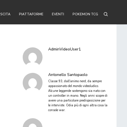
USCITA
PIATTAFORME
EVENTI
POKEMON TCG
AdminVideoUser1
Antonello Santopaolo
Classe 93, dall'animo nerd, da sempre
appassionato del mondo videoludico.
Alcune leggende sostengono sia nato con
un controller in mano. Negli anni scopre di
avere una particolare predisposizione per
le interviste. Odia più di ogni altra cosa la
console war.