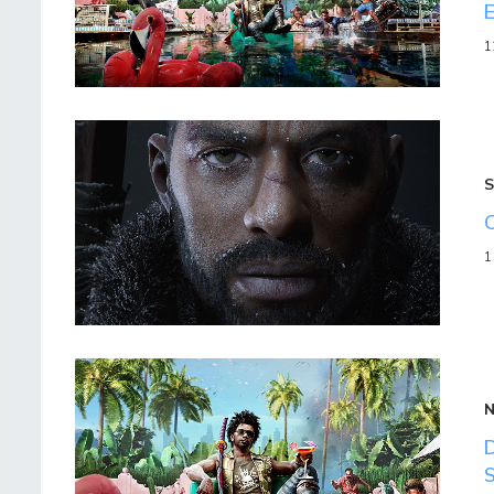
1
S
1