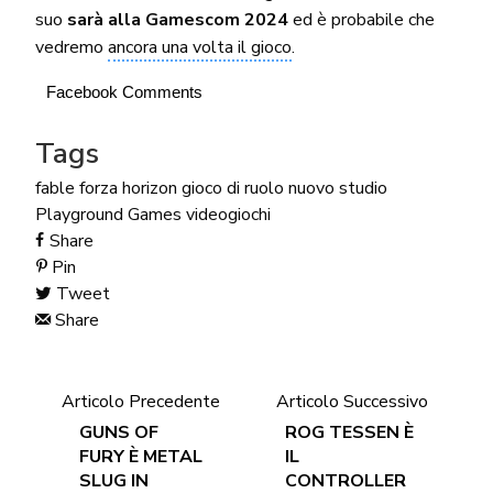
suo
sarà alla Gamescom 2024
ed è probabile che
vedremo
ancora una volta il gioco
.
Facebook Comments
Tags
fable
forza horizon
gioco di ruolo
nuovo studio
Playground Games
videogiochi
Share
Pin
Tweet
Share
Articolo Precedente
Articolo Successivo
GUNS OF
ROG TESSEN È
FURY È METAL
IL
SLUG IN
CONTROLLER