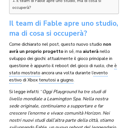
Il team di Fable apre uno studio, ma di cosa si
occuperà?
Il team di Fable apre uno studio,
ma di cosa si occuperà?
Come dichiarato nel post, questo nuovo studio
non
avrà un proprio progetto
in sé, ma
aiuterà
nello
sviluppo dei giochi: attualmente il gioco principale in
questione è appunto il reboot del gioco di ruolo, che
è
stato mostrato
ancora una volta durante l’
evento
estivo
di Xbox
tenutosi a giugno
.
Si legge infatti: “
Oggi Playground ha tre studi di
livello mondiale a Leamington Spa. Nella nostra
sede originale, continuiamo a supportare e far
crescere l’enorme e vivace comunità Horizon. Nei
nostri nuovi studi dall’altra parte della città, stiamo
sviluppando Fable, un nuovo reboot del leggendario