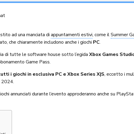
nat
istito ad una manciata di
appuntamenti estivi
, come il
Summer G
cato, che chiaramente includono anche i giochi
PC
.
via di tutte le software house sotto l’egida
Xbox Games Studi
n abbonamento Game Pass.
utti i giochi in esclusiva PC e Xbox Series X|S
, eccetto i m
e 2024.
giochi annunciati durante l’evento approderanno anche su PlaySta
ati