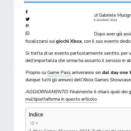
di
Gabriele Mucig
9 GIUGNO 2024
Dopo aver già ass
focalizzarsi sui
giochi Xbox
, con il suo evento dedi
Si tratta di un evento particolarmente sentito, per 
dell’importanza che ormai ha assunto il servizio i
Proprio su
Game Pass
arriveranno sin
dal day one t
dunque tutti gli annunci dell’Xbox Games Showcas
AGGIORNAMENTO:
Finalmente è chiaro quali dei 
multipiattaforma in questo articolo
.
Indice
Xbox Games Showcase 2024: Tutti i giochi annunci