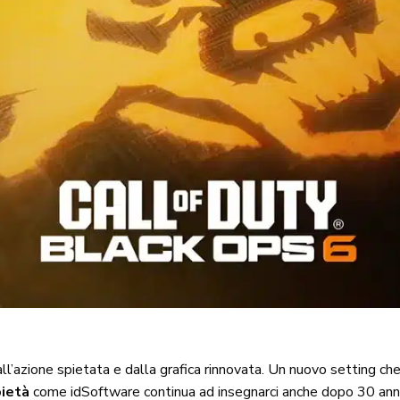
all’azione spietata e dalla grafica rinnovata. Un nuovo setting c
ietà
come idSoftware continua ad insegnarci anche
dopo 30 ann