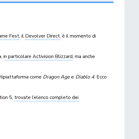
ame Fest
, il
Devolver Direct
, è il momento di
o
,
in particolare Activision Blizzard
, ma anche
ultipiattaforma come
Dragon Age
e
Diablo 4
. Ecco
tion 5,
trovate l’elenco completo dei