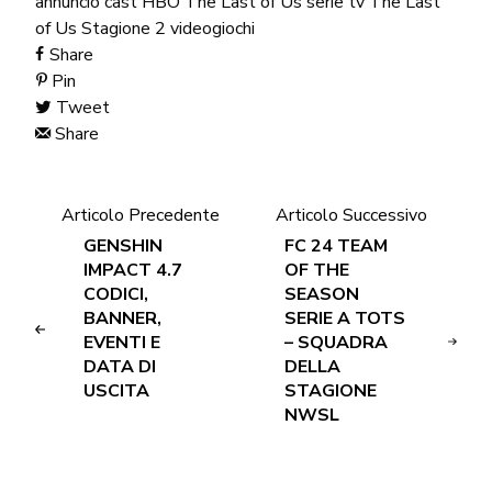
annuncio
cast
HBO The Last of Us
serie tv
The Last
of Us Stagione 2
videogiochi
Share
Pin
Tweet
Share
Articolo Precedente
Articolo Successivo
GENSHIN
FC 24 TEAM
IMPACT 4.7
OF THE
CODICI,
SEASON
BANNER,
SERIE A TOTS
EVENTI E
– SQUADRA
DATA DI
DELLA
USCITA
STAGIONE
NWSL