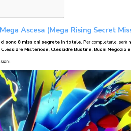
n Mega Ascesa (Mega Rising Secret Mis
,
ci sono 8 missioni segrete in totale
. Per completarle, sarà
n
o
Clessidre Misteriose, Clessidre Bustine, Buoni Negozio e
sioni.