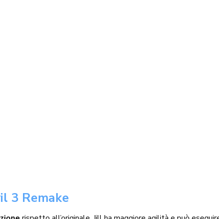
vil 3 Remake
azione
rispetto all’originale. Jill ha maggiore agilità e può esegu