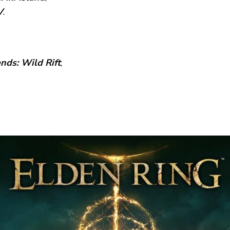
V
.
nds: Wild Rift
;