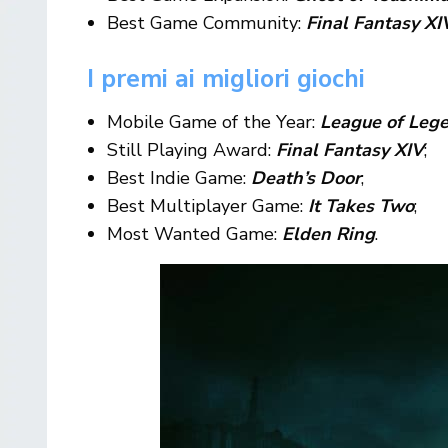
Best Game Community:
Final Fantasy XI
I premi ai migliori giochi
Mobile Game of the Year:
League of Lege
Still Playing Award:
Final Fantasy XIV
;
Best Indie Game:
Death’s Door
;
Best Multiplayer Game:
It Takes Two
;
Most Wanted Game:
Elden Ring
.