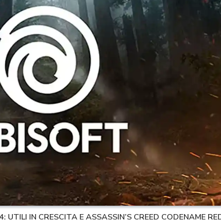
4: UTILI IN CRESCITA E ASSASSIN’S CREED CODENAME RE