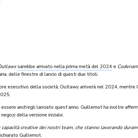
.
Outlaws
sarebbe arrivato nella prima metà del 2024
e
Codenam
a, delle finestre di lancio di questi due titoli.
ore esecutivo della società, Outlaws arriverà nel 2024, mentre
2025.
essere anch’egli lanciato quest’anno. Guillemot ha inoltre afferm
negozi della versione iniziale.
lle capacità creative dei nostri team, che stanno lavorando dur
dichiarato Guillemot.