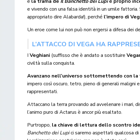
e
la trama de
Il Banchetto dei Lupi
è proprio in
e vivendo con una falsa identità in un umile fattori
appropriato dire Alabarda!), perché
l’impero di Ve
Un eroe come lui non può non ergersi a difesa dei de
L’ATTACCO DI VEGA HA RAPPRE
I
Veghiani
(suffisso che è andato a sostituire
Vega
civiltà sulla conquista.
Avanzano nell’universo sottomettendo con la f
impero così oscuro, tetro, pieno di generali maligni
rappresentati.
Attaccano la terra provando ad avvelenare i mari, di
l’animo puro di Actarus è ancor più esaltato.
Purtroppo,
la chiave di lettura dello scontro id
Banchetto dei Lupi
ci saremo aspettati qualcosa di pi