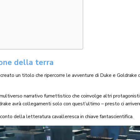
ne della terra
a creato un titolo che ripercorre le avventure di Duke e Goldrake 
un multiverso narrativo fumettistico che coinvolge altri protagoni
ldrake avrà collegamenti solo con quest’ultimo – presto ci arrive
conto della letteratura cavalleresca in chiave fantascientifica.