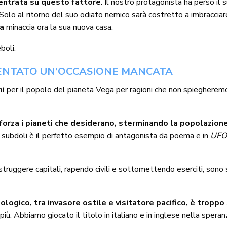
centrata su questo fattore
. Il nostro protagonista ha perso il 
a. Solo al ritorno del suo odiato nemico sarà costretto a imbracc
ga
minaccia ora la sua nuova casa.
boli.
SENTATO UN’OCCASIONE MANCATA
ni
per il popolo del pianeta Vega per ragioni che non spiegheremo
orza i pianeti che desiderano, sterminando la popolazione
 e subdoli è il perfetto esempio di antagonista da poema e in
UFO
struggere capitali, rapendo civili e sottomettendo eserciti, sono
eologico, tra invasore ostile e visitatore pacifico, è tropp
ù. Abbiamo giocato il titolo in italiano e in inglese nella speranz