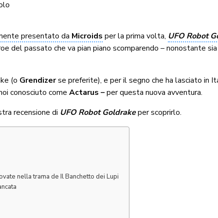
olo
lmente presentato da
Microids
per la prima volta,
UFO Robot Gol
 eroe del passato che va pian piano scomparendo – nonostante sia
ake (o
Grendizer
se preferite), e per il segno che ha lasciato in It
noi conosciuto come
Actarus –
per questa nuova avventura.
stra recensione di
UFO Robot Goldrake
per scoprirlo.
ovate nella trama de Il Banchetto dei Lupi
ancata