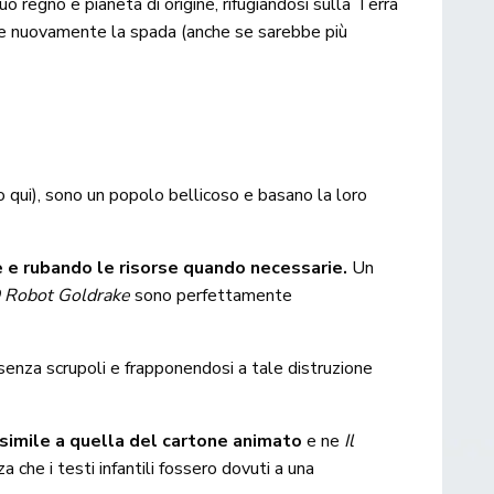
suo regno e pianeta di origine, rifugiandosi sulla Terra
iare nuovamente la spada (anche se sarebbe più
 qui), sono un popolo bellicoso e basano la loro
 e rubando le risorse quando necessarie.
Un
 Robot Goldrake
sono perfettamente
 senza scrupoli e frapponendosi a tale distruzione
o simile a quella del cartone animato
e ne
Il
a che i testi infantili fossero dovuti a una