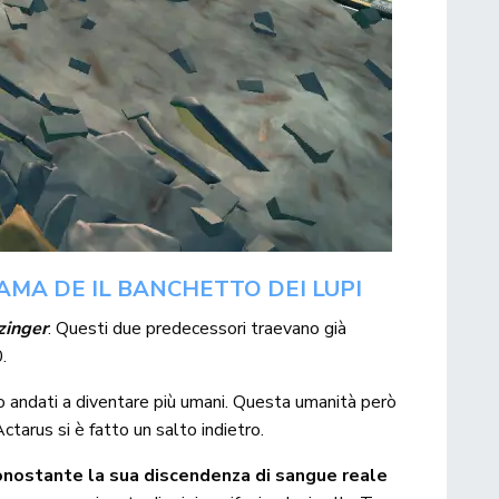
MA DE IL BANCHETTO DEI LUPI
zinger
. Questi due predecessori traevano già
.
o andati a diventare più umani. Questa umanità però
 Actarus si è fatto un salto indietro.
nonostante la sua discendenza di sangue reale