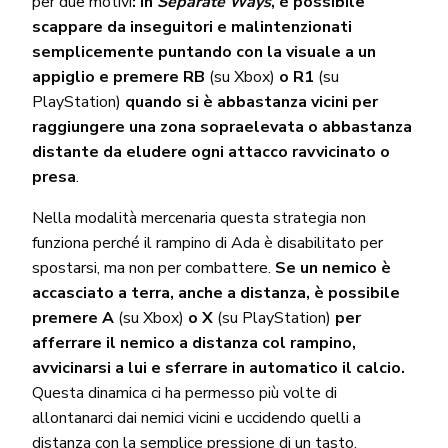
per due motivi
: in
Separate Ways
, è possibile
scappare da inseguitori e malintenzionati
semplicemente puntando con la visuale a un
appiglio e premere RB
(su Xbox)
o R1
(su
PlayStation)
quando si è abbastanza vicini per
raggiungere una zona sopraelevata o abbastanza
distante da eludere ogni attacco ravvicinato o
presa
.
Nella modalità mercenaria questa strategia non
funziona perché il rampino di Ada è disabilitato per
spostarsi, ma non per combattere.
Se un nemico è
accasciato a terra, anche a distanza, è possibile
premere A
(su Xbox)
o X
(su PlayStation)
per
afferrare il nemico a distanza col rampino,
avvicinarsi a lui e sferrare in automatico il calcio.
Questa dinamica ci ha permesso più volte di
allontanarci dai nemici vicini e uccidendo quelli a
distanza con la semplice pressione di un tasto.