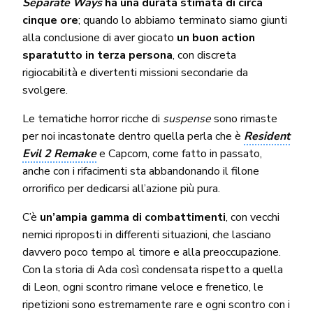
Separate Ways
ha una durata stimata di circa
cinque ore
; quando lo abbiamo terminato siamo giunti
alla conclusione di aver giocato
un buon action
sparatutto in terza persona
, con discreta
rigiocabilità e divertenti missioni secondarie da
svolgere.
Le tematiche horror ricche di
suspense
sono rimaste
per noi incastonate dentro quella perla che è
Resident
Evil 2 Remake
e Capcom, come fatto in passato,
anche con i rifacimenti sta abbandonando il filone
orrorifico per dedicarsi all’azione più pura.
C’è
un’ampia gamma di combattimenti
, con vecchi
nemici riproposti in differenti situazioni, che lasciano
davvero poco tempo al timore e alla preoccupazione.
Con la storia di Ada così condensata rispetto a quella
di Leon, ogni scontro rimane veloce e frenetico, le
ripetizioni sono estremamente rare e ogni scontro con i