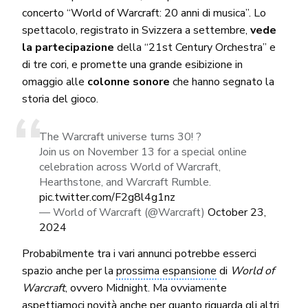
concerto “World of Warcraft: 20 anni di musica”. Lo
spettacolo, registrato in Svizzera a settembre,
vede
la partecipazione
della “21st Century Orchestra” e
di tre cori, e promette una grande esibizione in
omaggio alle
colonne sonore
che hanno segnato la
storia del gioco.
The Warcraft universe turns 30! ?
Join us on November 13 for a special online
celebration across World of Warcraft,
Hearthstone, and Warcraft Rumble.
pic.twitter.com/F2g8l4g1nz
— World of Warcraft (@Warcraft)
October 23,
2024
Probabilmente tra i vari annunci potrebbe esserci
spazio anche per la
prossima espansione
di
World of
Warcraft
, ovvero Midnight. Ma ovviamente
aspettiamoci novità anche per quanto riguarda gli altri