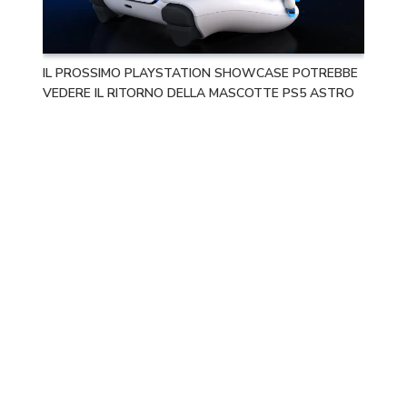
IL PROSSIMO PLAYSTATION SHOWCASE POTREBBE
VEDERE IL RITORNO DELLA MASCOTTE PS5 ASTRO