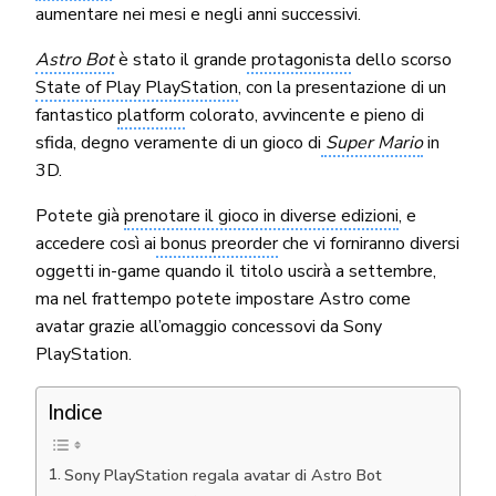
aumentare nei mesi e negli anni successivi.
Astro Bot
è stato il grande
protagonista
dello scorso
State of Play PlayStation
, con la presentazione di un
fantastico
platform
colorato, avvincente e pieno di
sfida, degno veramente di un gioco di
Super Mario
in
3D.
Potete già
prenotare il gioco in diverse edizioni
, e
accedere così ai
bonus preorder
che vi forniranno diversi
oggetti in-game quando il titolo uscirà a settembre,
ma nel frattempo potete impostare Astro come
avatar grazie all’omaggio concessovi da Sony
PlayStation.
Indice
Sony PlayStation regala avatar di Astro Bot