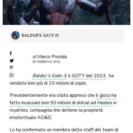
BALDUR'S GATE III
di
Marco Procida
28 FEBBRAIO 2024
Baldur’s Gate 3
, il
GOTY del 2023
, ha
venduto ben più di 10 milioni di copie.
Precedentemente era stato appreso che
il gioco ha
fatto incassare ben 90 milioni di dollari ad Hasbro
in
royalties, compagnia che detiene la proprietà
intellettuale AD&D.
Lo ha confermato un membro dello staff del team di