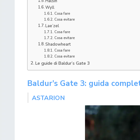
Halsin
Wyll
Cosa fare
Cosa evitare
Lae’zel
Cosa fare
Cosa evitare
Shadowheart
Cosa fare
Cosa evitare
Le guide di Baldur’s Gate 3
Baldur’s Gate 3: guida comple
ASTARION