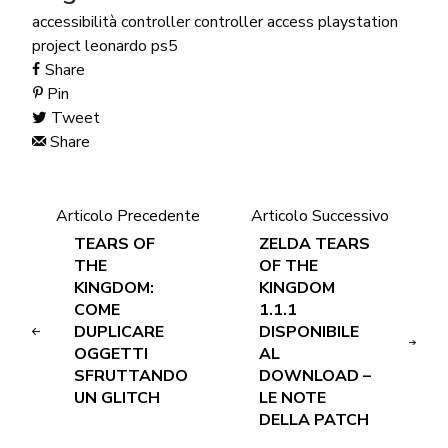
accessibilità
controller
controller access
playstation
project leonardo
ps5
Share
Pin
Tweet
Share
Articolo Precedente
Articolo Successivo
TEARS OF
ZELDA TEARS
THE
OF THE
KINGDOM:
KINGDOM
COME
1.1.1
DUPLICARE
DISPONIBILE
OGGETTI
AL
SFRUTTANDO
DOWNLOAD –
UN GLITCH
LE NOTE
DELLA PATCH