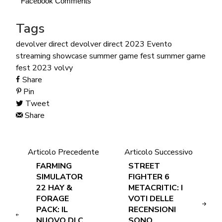
Facebook Comments
Tags
devolver direct
devolver direct 2023
Evento
streaming
showcase
summer game fest
summer game
fest 2023
volvy
Share
Pin
Tweet
Share
Articolo Precedente
Articolo Successivo
FARMING
STREET
SIMULATOR
FIGHTER 6
22 HAY &
METACRITIC: I
FORAGE
VOTI DELLE
PACK: IL
RECENSIONI
NUOVO DLC
SONO