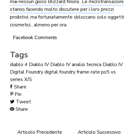
mai nessun gioco Blizzard
finora..
Le microtransazioni
stanno facendo molto discutere per i loro prezzi
proibitivi, ma fortunatamente sbloccano solo oggetti
cosmetici…almeno per ora.
Facebook Comments
Tags
diablo 4
Diablo IV
Diablo IV analisi tecnica
Diablo IV
Digital Foundry
digital foundry
frame-rate
ps5 vs
series X/S
Share
Pin
Tweet
Share
Articolo Precedente
Articolo Successivo