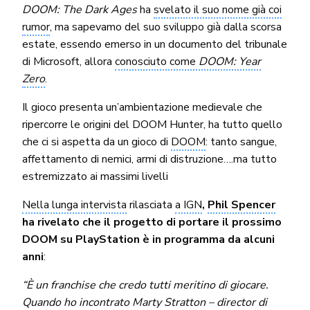
DOOM: The Dark Ages
ha
svelato il suo nome già coi
rumor
, ma sapevamo del suo sviluppo già dalla scorsa
estate, essendo emerso in un documento del tribunale
di Microsoft, allora
conosciuto come
DOOM: Year
Zero
.
Il gioco presenta un’ambientazione medievale che
ripercorre le origini del DOOM Hunter, ha tutto quello
che ci si aspetta da un gioco di
DOOM
: tanto sangue,
affettamento di nemici, armi di distruzione….ma tutto
estremizzato ai massimi livelli
Nella lunga intervista
rilasciata
a IGN
,
Phil Spencer
ha rivelato che il progetto di portare il prossimo
DOOM su PlayStation è in programma da alcuni
anni
:
“È un franchise che credo tutti meritino di giocare.
Quando ho incontrato Marty Stratton – director di