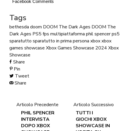
Facebook Comments
Tags
bethesda
doom
DOOM The Dark Ages
DOOM The
Dark Ages PS5
fps
multipiattaforma
phil spencer
ps5
sparatutto
sparatutto in prima persona
xbox
xbox
games showcase
Xbox Games Showcase 2024
Xbox
Showcase
Share
Pin
Tweet
Share
Articolo Precedente
Articolo Successivo
PHIL SPENCER
TUTTI I
INTERVISTA
GIOCHI XBOX
DOPO XBOX
SHOWCASE IN