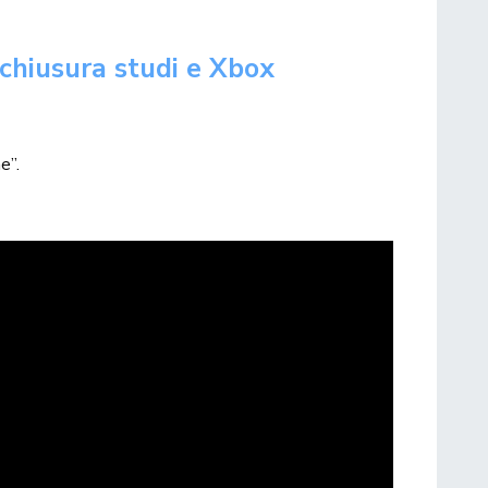
 chiusura studi e Xbox
e”.