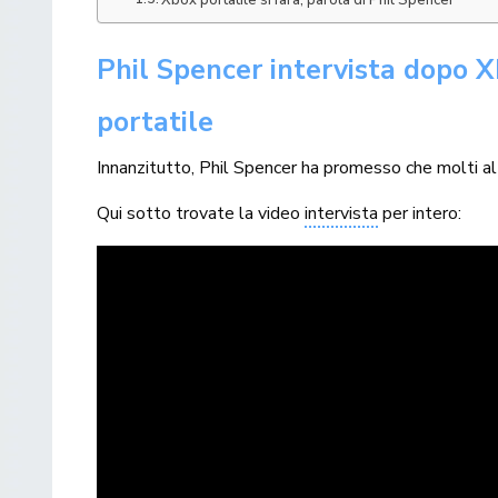
Xbox portatile si farà, parola di Phil Spencer
Phil Spencer intervista dopo X
portatile
Innanzitutto, Phil Spencer ha promesso che molti alt
Qui sotto trovate la video
intervista
per intero: