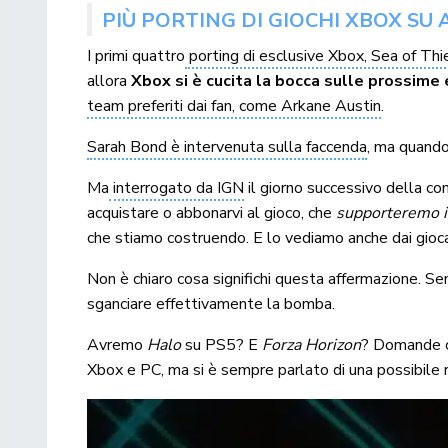
PIÙ PORTING DI GIOCHI XBOX SU
I primi quattro
porting di esclusive Xbox, Sea of Th
allora
Xbox si è cucita la bocca sulle prossime
team preferiti dai fan, come Arkane Austin
.
Sarah Bond è intervenuta sulla faccenda
, ma quand
Ma
interrogato da IGN
il giorno successivo della con
acquistare o abbonarvi al gioco, che
supporteremo il 
che stiamo costruendo. E lo vediamo anche dai gioca
Non è chiaro cosa significhi questa affermazione. Se
sganciare effettivamente la bomba.
Avremo
Halo
su PS5? E
Forza Horizon
? Domande c
Xbox e PC, ma si è sempre parlato di una possibile 