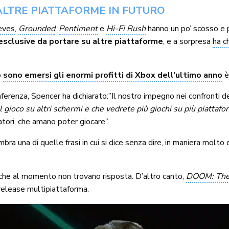
 ALTRE PIATTAFORME IN FUTURO
ieves
,
Grounded
,
Pentiment
e
Hi-Fi Rush
hanno un po’ scosso e p
 esclusive da portare su altre piattaforme
, e a sorpresa
ha c
o
sono emersi gli enormi profitti di Xbox dell’ultimo anno
è
ferenza, Spencer ha dichiarato:”Il nostro impegno nei confronti dei
gioco su altri schermi e che vedrete più giochi su più piattaf
tori, che amano poter giocare”.
mbra una di quelle frasi in cui si dice senza dire, in maniera mol
he al momento non trovano risposta. D’altro canto,
DOOM: The
release multipiattaforma.