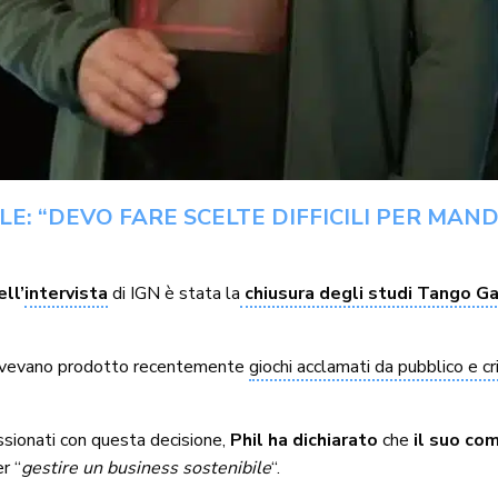
LE: “DEVO FARE SCELTE DIFFICILI PER MAN
ll’
intervista
di IGN è stata la
chiusura degli studi Tango 
di avevano prodotto recentemente
giochi acclamati da pubblico e c
ssionati con questa decisione,
Phil ha dichiarato
che
il suo co
er “
gestire un business sostenibile
“.