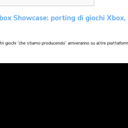
box Showcase: porting di giochi Xbox,
ri giochi “che stiamo producendo” arriveranno su altre piattaform