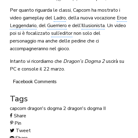
Per quanto riguarda le classi, Capcom ha mostrato i
video gameplay del
Ladro
, della nuova vocazione
Eroe
Leggendario
, del
Guerriero
e dell’
Illusionista
. Un video
poi si è focalizzato
sull’editor
non solo del
personaggio ma anche delle pedine che ci
accompagneranno nel gioco.
Intanto vi ricordiamo che
Dragon’s Dogma 2
uscirà su
PC e console il 22 marzo.
Facebook Comments
Tags
capcom
dragon's dogma 2
dragon's dogma II
Share
Pin
Tweet
Share