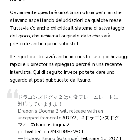
Ovviamente questa è un’ottima notizia per i fan che
stavano aspettando delucidazioni da qualche mese.
Tuttavia c’è anche chi critica il sistema di salvataggio
del gioco, che richiama l’originale dato che sarà
presente anche qui un solo slot.
Il sequel inoltre avrà anche in questo caso pochi viaggi
rapidi e il director
ha spiegato perché
in una recente
intervista. Qui di seguito invece potete dare uno
sguardo al post pubblicato da Itsuno.
ドラゴンズドグマ 2 は可変フレームレートに
対応していますよ！
Dragon’s Dogma 2 will release with an
uncapped framerate!
#DD2
、
#ドラゴンズドグ
マ2
、
#dragonsdogma2
pic.twitter.com/NXID8FZWCL
— Hideaki Itsuno (@tomqe)
February 13, 2024