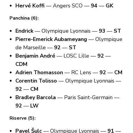
Hervé Koffi
— Angers SCO —
94
—
GK
Panchina (6):
Endrick
— Olympique Lyonnais —
93
—
ST
Pierre-Emerick Aubameyang
— Olympique
de Marseille —
92
—
ST
Benjamin André
— LOSC Lille —
92
—
CDM
Adrien Thomasson
— RC Lens —
92
—
CM
Corentin Tolisso
— Olympique Lyonnais —
92
—
CM
Bradley Barcola
— Paris Saint-Germain —
92
—
LW
Riserve (5):
Pavel Šulc
— Olympique Lyonnais —
91
—