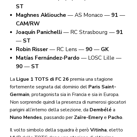
ST
Maghnes Akliouche
— AS Monaco —
91
—
CAM/RW
Joaquín Panichelli
— RC Strasbourg —
91
—
ST
Robin Risser
— RC Lens —
90
—
GK
Matías Fernández-Pardo
— LOSC Lille —
90
—
ST
La
Ligue 1 TOTS di FC 26
premia una stagione
fortemente segnata dal dominio del
Paris Saint-
Germain
, protagonista sia in Francia e sia in Europa.
Non sorprende quindi la presenza di numerosi giocatori
parigini all’interno della selezione, da
Dembélé
a
Nuno Mendes
, passando per
Zaïre-Emery
e
Pacho
.
Il volto simbolo della squadra è però
Vitinha
, eletto