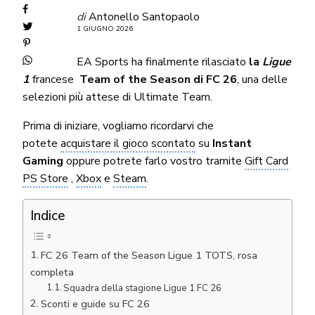
di
Antonello Santopaolo
1 GIUGNO 2026
EA Sports ha finalmente rilasciato
la
Ligue
1
francese
Team of the Season di FC 26
, una delle
selezioni più attese di Ultimate Team.
Prima di iniziare, vogliamo ricordarvi che
potete
acquistare il gioco scontato
su
Instant
Gaming
oppure potrete farlo vostro tramite
Gift Card
PS Store
,
Xbox
e
Steam
.
Indice
FC 26 Team of the Season Ligue 1 TOTS, rosa
completa
Squadra della stagione Ligue 1 FC 26
Sconti e guide su FC 26