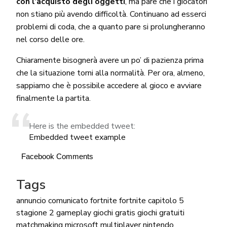
con l’acquisto degli oggetti
, ma pare che i giocatori
non stiano più avendo difficoltà. Continuano ad esserci
problemi di coda, che a quanto pare si prolungheranno
nel corso delle ore.
Chiaramente bisognerà avere un po’ di pazienza prima
che la situazione torni alla normalità. Per ora, almeno,
sappiamo che è possibile accedere al gioco e avviare
finalmente la partita.
Here is the embedded tweet:
Embedded tweet example
Facebook Comments
Tags
annuncio
comunicato
fortnite
fortnite capitolo 5
stagione 2
gameplay
giochi gratis
giochi gratuiti
matchmaking
microsoft
multiplayer
nintendo