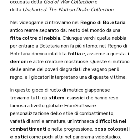
occupata della
God of War Collection
e
della
Uncharted: The Nathan Drake Collection
.
Nel videogame ci ritroviamo nel
Regno di Boletaria
,
antico reame separato dal resto del mondo da una
fitta coltre di nebbia
. Chiunque varchi quella nebbia
per entrare a Boletaria non fa più ritorno: nel Regno di
Boletaria domina infatti la
follia
e, assieme a questa,
i
demoni
e altre creature mostruose. Queste si nutrono
delle anime dei poveri disgraziati che vagano per il
regno, e i giocatori interpretano una di queste vittime.
In questo gioco di ruolo di matrice giapponese
troviamo tutti gli
stilemi classici
che hanno reso
famosa a livello globale FromSoftware:
personalizzazione dello stile di combattimento,
varietà di armi e armature, un’intrinseca
difficoltà nei
combattimenti
e nella progressione,
boss colossali
e ostici
come pochi altri nel panorama videoludico.