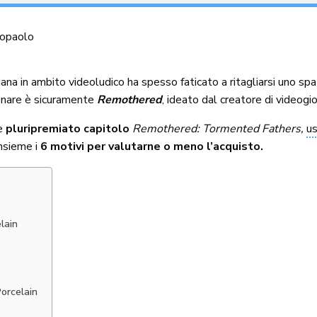
topaolo
iana in ambito videoludico ha spesso faticato a ritagliarsi uno spa
zionare è sicuramente
Remothered
, ideato dal creatore di videogi
 e
pluripremiato capitolo
Remothered: Tormented Fathers,
us
insieme i
6 motivi per valutarne o meno l’acquisto.
lain
orcelain