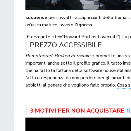
suspense
per i risvolti raccapriccianti della trama,
un’unica matrice, ovvero
l’ignoto
.
[blockquote cite=”Howard Phillips Lovecraft”]”La pi
PREZZO ACCESSIBILE
Remothered: Broken Porcelain
ci promette una stori
importanti anche sotto il profilo grafico, il tutto i
che ha fatto la fortuna della software house itali
fatto un’esperienza da non perdere per gli amanti d
abbietti al genere che vogliono farlo proprio.
Cosa s
3 MOTIVI PER NON ACQUISTARE
R