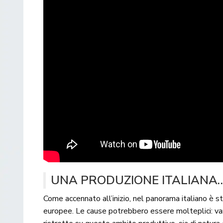
UNA PRODUZIONE ITALIANA…
Come accennato all’inizio, nel panorama italiano è st
europee. Le cause potrebbero essere molteplici: varie