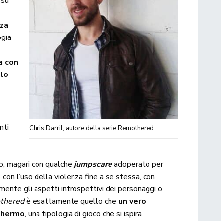
 su
i
nza
ogia
a con
llo
nti
Chris Darril, autore della serie Remothered.
o, magari con qualche
jumpscare
adoperato per
e con l’uso della violenza fine a se stessa, con
rmente gli aspetti introspettivi dei personaggi o
thered
è esattamente quello che
un vero
chermo
, una tipologia di gioco che si ispira