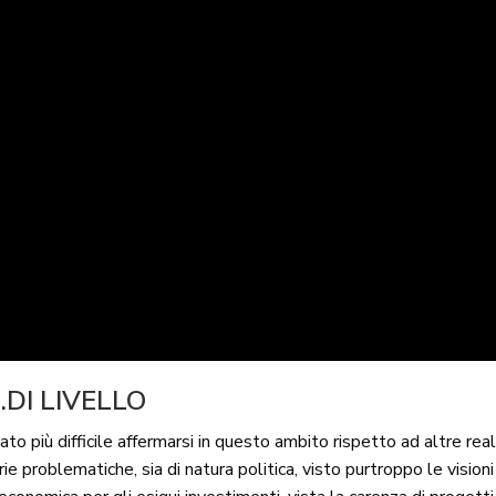
DI LIVELLO
ato più difficile affermarsi in questo ambito rispetto ad altre rea
 problematiche, sia di natura politica, visto purtroppo le visioni