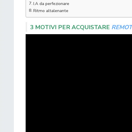
I.A da perfezionare
Ritmo altalenante
3 MOTIVI PER ACQUISTARE
REMOT