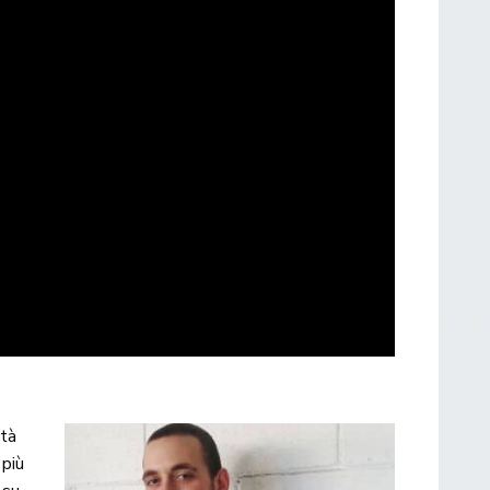
ltà
 più