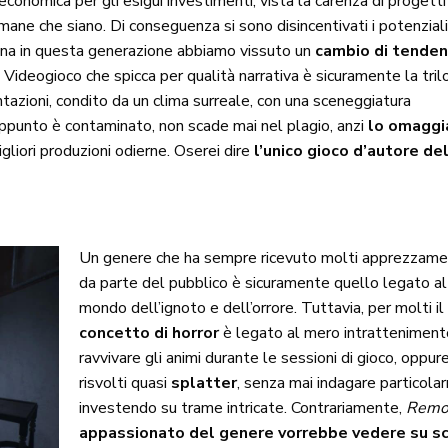
economica per gli esigui investimenti, vista la carenza di progetti
mane che siano. Di conseguenza si sono disincentivati i potenzial
ortuna in questa generazione abbiamo vissuto un
cambio di tende
. Videogioco che spicca per qualità narrativa è sicuramente la tril
ntazioni, condito da un clima surreale, con una sceneggiatura
ppunto è contaminato, non scade mai nel plagio, anzi
lo omaggi
liori produzioni odierne. Oserei dire
l’unico gioco d’autore de
Un genere che ha sempre ricevuto molti apprezzame
da parte del pubblico è sicuramente quello legato al
mondo dell’ignoto e dell’orrore. Tuttavia, per molti il
concetto di horror
è legato al mero intratteniment
ravvivare gli animi durante le sessioni di gioco, oppur
risvolti quasi
splatter
, senza mai indagare particola
investendo su trame intricate. Contrariamente,
Remo
appassionato del genere vorrebbe vedere su s