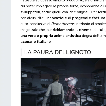
ristrette su questo ambito produttivo, sia di natura 
cui poter impiegare le proprie forze, economiche o u
sviluppatori, anche quelli con idee originali. Per f
con alcuni titoli
innovativi e di pregevole fattura
auto-conclusiva di
Remothered:
un trionfo di ambie
magistrale che, pur
richiamando il cinema,
da cui a
una vera e propria anima artistica
degna delle mig
scenario italiano
.
LA PAURA DELL’IGNOTO