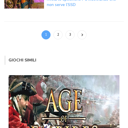
non serve l’SSD
1
2
3
GIOCHI SIMILI