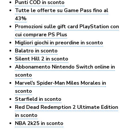
Punti COD in sconto
Tutte le offerte su Game Pass fino al
43%
Promozioni sulle gift card PlayStation con
cui comprare PS Plus
Migliori giochi in preordine in sconto
Balatro in sconto
Silent Hill 2 in sconto
Abbonamento Nintendo Switch online in
sconto
Marvel’s Spider-Man Miles Morales in
sconto
Starfield in sconto
Red Dead Redemption 2 Ultimate Edition
in sconto
NBA 2k25 in sconto