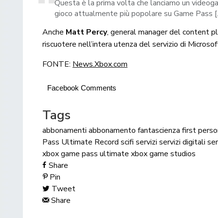
Questa è la prima volta che lanciamo un videoga
gioco attualmente più popolare su Game Pass [
Anche
Matt Percy
, general manager del content pl
riscuotere nell’intera utenza del servizio di Microsof
FONTE:
News.Xbox.com
Facebook Comments
Tags
abbonamenti
abbonamento
fantascienza
first pers
Pass Ultimate
Record
scifi
servizi
servizi digitali
ser
xbox game pass ultimate
xbox game studios
Share
Pin
Tweet
Share