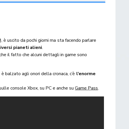
y
), è uscito da pochi giorni ma sta facendo parlare
iversi pianeti alieni
.
nche il fatto che alcuni dettagli in game sono
e è balzato agli onori della cronaca, c’è
l’enorme
le sulle console Xbox, su PC e anche su
Game Pass
.