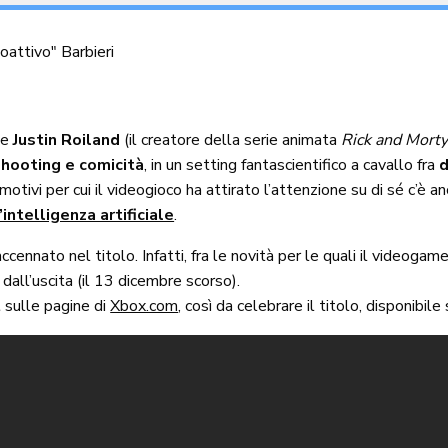
oattivo" Barbieri
s
e
Justin Roiland
(il creatore della serie animata
Rick and Mort
shooting e comicità
, in un setting fantascientifico a cavallo fra
d
otivi per cui il videogioco ha attirato l’attenzione su di sé c’è a
ntelligenza artificiale
.
ccennato nel titolo. Infatti, fra le novità per le quali il videogam
 dall’uscita (il 13 dicembre scorso).
t
sulle pagine di
Xbox.com
, così da celebrare il titolo, disponibi