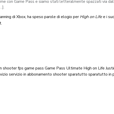
me con Game Pass e siamo stati letteralmente spazzati via dall’e
…].
anning di Xbox, ha speso parole di elogio per
High on Life
e i su
t.
on shooter
fps
game pass
Game Pass Ultimate
High on Life
Just
vizio
servizio in abbonamento
shooter
sparatutto
sparatutto in 