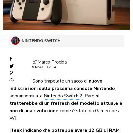
NINTENDO SWITCH
di
Marco Procida
9 MAGGIO 2024
Sono trapelate un sacco di
nuove
indiscrezioni sulla
prossima console Nintendo
,
soprannominata
Nintendo Switch 2
. Pare
si
tratterebbe di un frefresh del modello attuale e
non di una rivoluzione
come è stato da Gamecube a
Wii.
I leak indicano
che
potrebbe avere 12 GB di RAM
,