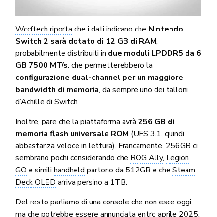
Wccftech riporta
che i dati indicano che
Nintendo
Switch 2 sarà dotato di 12 GB di RAM
,
probabilmente distribuiti in
due moduli LPDDR5 da 6
GB 7500 MT/s
. che permetterebbero la
configurazione dual-channel per un maggiore
bandwidth di memoria
, da sempre uno dei talloni
d’Achille di Switch.
Inoltre, pare che la piattaforma avrà
256 GB di
memoria flash universale ROM
(UFS 3.1, quindi
abbastanza veloce in lettura). Francamente, 256GB ci
sembrano pochi considerando che
ROG Ally
,
Legion
GO
e simili
handheld
partono da 512GB e che
Steam
Deck OLED
arriva persino a 1TB.
Del resto parliamo di una console che non esce oggi,
ma che potrebbe essere annunciata entro aprile 2025,