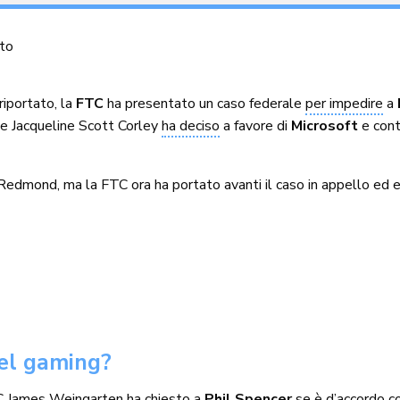
to
iportato, la
FTC
ha presentato un caso federale
per impedire
a
ale Jacqueline Scott Corley
ha deciso
a favore di
Microsoft
e cont
Redmond, ma la FTC ora ha portato avanti il ​​caso in appello ed
del gaming?
TC James Weingarten ha chiesto a
Phil Spencer
se è d’accordo co