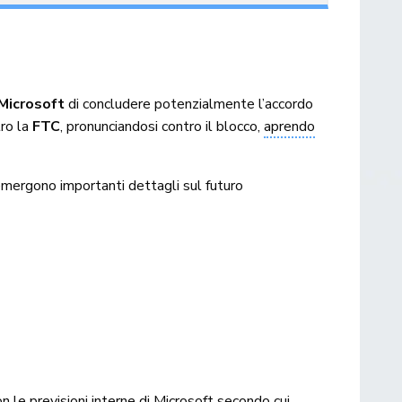
Microsoft
di concludere potenzialmente l’accordo
ro la
FTC
, pronunciandosi contro il blocco,
aprendo
 emergono importanti dettagli sul futuro
n le previsioni interne di Microsoft secondo cui