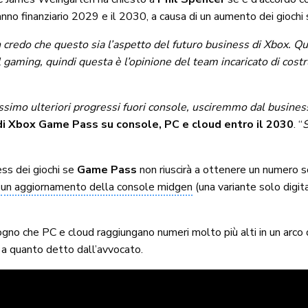
anno finanziario 2029 e il 2030, a causa di un aumento dei giochi
 credo che questo sia l’aspetto del futuro business di Xbox. Q
l gaming, quindi questa è l’opinione del team incaricato di cost
simo ulteriori progressi fuori console, usciremmo dal business
 di Xbox Game Pass su console, PC e cloud entro il 2030
. “
S
ss dei giochi se
Game Pass
non riuscirà a ottenere un numero s
a
un aggiornamento della console midgen
(una variante solo digit
ogno che PC e cloud raggiungano numeri molto più alti in un arco
 a quanto detto dall’avvocato.