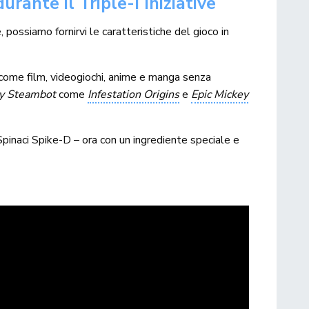
rante il Triple-I Iniziative
 possiamo fornirvi le caratteristiche del gioco in
come film, videogiochi, anime e manga senza
y Steambot
come
Infestation Origins
e
Epic Mickey
Spinaci Spike-D – ora con un ingrediente speciale e