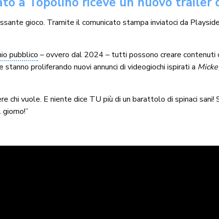
to a Topolino riceve un nuovo trailer du
essante gioco. Tramite il comunicato stampa inviatoci da Playside,
io pubblico
– ovvero dal 2024 – tutti possono creare contenuti 
e stanno proliferando nuovi annunci di videogiochi ispirati a
Micke
 chi vuole. E niente dice TU più di un barattolo di spinaci sani! 
 giorno!”