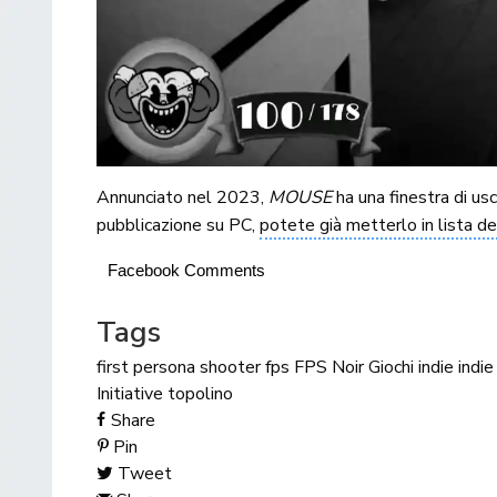
Annunciato nel 2023,
MOUSE
ha una finestra di u
pubblicazione su PC,
potete già metterlo in lista d
Facebook Comments
Tags
first persona shooter
fps
FPS Noir
Giochi indie
indie
Initiative
topolino
Share
Pin
Tweet