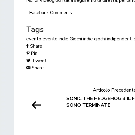
Noi di Videogiochitalia seguiremo la diretta, pertant
Facebook Comments
Tags
evento
evento indie
Giochi indie
giochi indipendenti
Share
Pin
Tweet
Share
Articolo Precedent
SONIC THE HEDGEHOG 3 IL FI
SONO TERMINATE