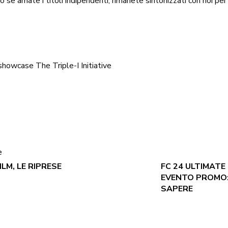
o se amate i titoli indipendenti, rimanete sintonizzati con noi pe
showcase
The Triple-I Initiative
e
LM, LE RIPRESE
FC 24 ULTIMAT
EVENTO PROMO:
SAPERE