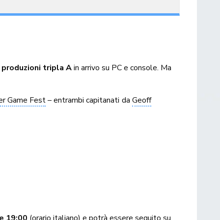
 produzioni tripla A
in arrivo su PC e console. Ma
r Game Fest
– entrambi capitanati da
Geoff
le 19:00
(orario italiano) e potrà essere seguito su