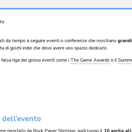
to
ati da tempo a seguire eventi o conferenze che mostrano
grandi
a di giochi indie che deve avere uno spazio dedicato.
 falsa riga dei grossi eventi come i
The Game Awards
o il
Summe
a dell’evento
me riportato da Rock Paper Shotgun
, avrà luogo il
10 aprile al