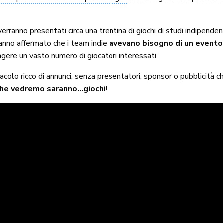
erranno presentati circa una trentina di giochi di studi indipenden
hanno affermato che i team indie
avevano bisogno di un event
ngere un vasto numero di giocatori interessati.
acolo ricco di annunci, senza presentatori, sponsor o pubblicità c
che vedremo saranno…giochi
!