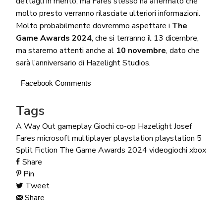
dettagli in merito, ma Fares stesso ha affermato che
molto presto verranno rilasciate ulteriori informazioni.
Molto probabilmente dovremmo aspettare i
The
Game Awards 2024
, che si terranno il 13 dicembre,
ma staremo attenti anche al
10 novembre
, dato che
sarà l’anniversario di Hazelight Studios.
Facebook Comments
Tags
A Way Out
gameplay
Giochi co-op
Hazelight
Josef
Fares
microsoft
multiplayer
playstation
playstation 5
Split Fiction
The Game Awards 2024
videogiochi
xbox
Share
Pin
Tweet
Share