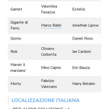
Valentina
Garnet
Estelle
Favazza
Gigante di
Marco Balbi
Jonathan Lipow
Ferro
Gizmo
Daniel Ross
Oliviero
Rick
Ian Cardoni
Corbetta
Marvin ‘il
Mino Caprio
Eric Bauza
marziano’
Fabrizio
Morty
Harry Belden
Valezano
LOCALIZZAZIONE ITALIANA