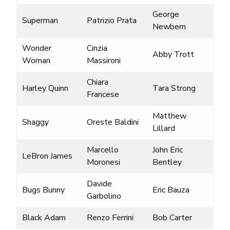
George
Superman
Patrizio Prata
Newbern
Wonder
Cinzia
Abby Trott
Woman
Massironi
Chiara
Harley Quinn
Tara Strong
Francese
Matthew
Shaggy
Oreste Baldini
Lillard
Marcello
John Eric
LeBron James
Moronesi
Bentley
Davide
Bugs Bunny
Eric Bauza
Garbolino
Black Adam
Renzo Ferrini
Bob Carter