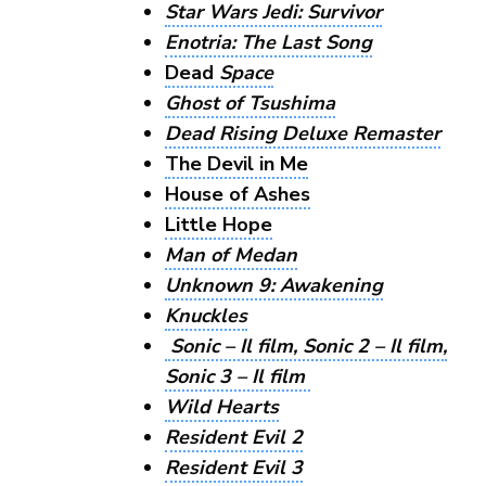
Star Wars Jedi: Survivor
Enotria: The Last Song
Dead
Space
Ghost of Tsushima
Dead Rising Deluxe Remaster
The Devil in Me
House of Ashes
Little Hope
Man of Medan
Unknown 9: Awakening
Knuckles
Sonic – Il film, Sonic 2 – Il film,
Sonic 3 – Il film
Wild Hearts
Resident Evil 2
Resident Evil 3