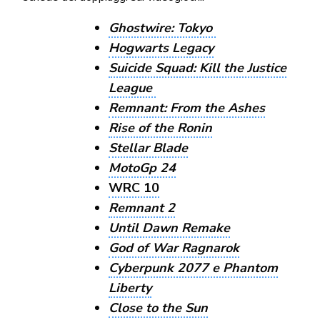
Ghostwire: Tokyo
Hogwarts Legacy
Suicide Squad: Kill the Justice
League
Remnant: From the Ashes
Rise of the Ronin
Stellar Blade
MotoGp 24
WRC 10
Remnant 2
Until Dawn Remake
God of War Ragnarok
Cyberpunk 2077 e Phantom
Liberty
Close to the Sun