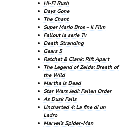
Hi-Fi Rush
Days Gone
The Chant
Super Mario Bros – Il Film
Fallout la serie Tv
Death Stranding
Gears 5
Ratchet & Clank: Rift Apart
The Legend of Zelda: Breath of
the Wild
Martha is Dead
Star Wars Jedi: Fallen Order
As Dusk Falls
Uncharted 4: La fine di un
Ladro
Marvel’s Spider-Man