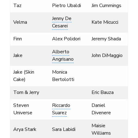
Taz
Pietro Ubaldi
Jim Cummings
Jenny De
Velma
Kate Micucci
Cesarei
Finn
Alex Polidori
Jeremy Shada
Alberto
Jake
John DiMaggio
Angrisano
Jake (Skin
Monica
Cake)
Bertolotti
Tom & Jerry
Eric Bauza
Steven
Riccardo
Daniel
Universe
Suarez
Divenere
Maisie
Arya Stark
Sara Labidi
Williams