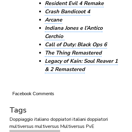
Resident Evil 4 Remake
Crash Bandicoot 4
Arcane
Indiana Jones e l’Antico
Cerchio
Call of Duty: Black Ops 6
The Thing Remastered
Legacy of Kain: Soul Reaver 1
& 2 Remastered
Facebook Comments
Tags
Doppiaggio italiano
doppiatori italiani
doppiatori
multiversus
multiversus
Multiversus PvE