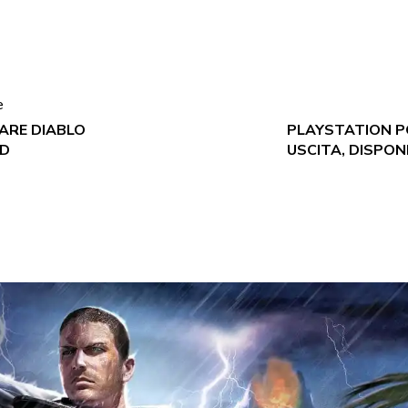
e
LARE DIABLO
PLAYSTATION P
RD
USCITA, DISPON