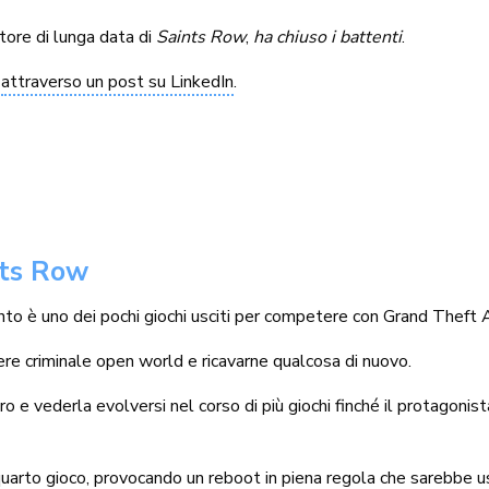
atore di lunga data di
Saints Row
,
ha chiuso i battenti
.
o
attraverso un post su LinkedIn
.
nts Row
uanto è uno dei pochi giochi usciti per competere con Grand Theft
nere criminale open world e ricavarne qualcosa di nuovo.
ro e vederla evolversi nel corso di più giochi finché il protagoni
quarto gioco,
provocando un reboot
in piena regola
che sarebbe u