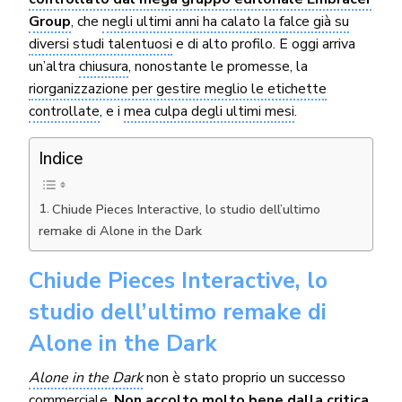
Group
, che
negli ultimi anni ha calato la falce già su
diversi studi talentuosi
e di alto profilo. E oggi arriva
un’altra
chiusura
, nonostante le promesse, la
riorganizzazione per gestire meglio le etichette
controllate
, e i
mea culpa degli ultimi mesi
.
Indice
Chiude Pieces Interactive, lo studio dell’ultimo
remake di Alone in the Dark
Chiude Pieces Interactive, lo
studio dell’ultimo remake di
Alone in the Dark
Alone in the Dark
non è stato proprio un successo
commerciale.
Non accolto molto bene dalla critica
,