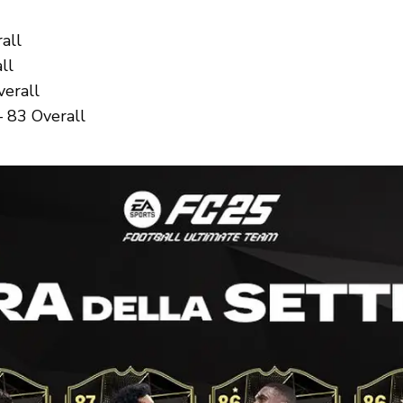
all
ll
verall
– 83 Overall