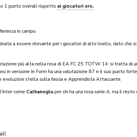
no 1 punto overall rispetto
ai giocatori oro.
fferenza in campo.
ta a essere rilevante per i giocatori di alto livello, dato che s
lutazione più alta nella rosa di EA FC 25 TOTW 14: si tratta di u
iano in versione In Form ha una valutazione 87 e il suo punto fort
le evoluzioni stella sulla fascia e Apprendista Attaccante.
l’Inter come
Calhanoglu
per chi ha una rosa serie A, ma il resto
all