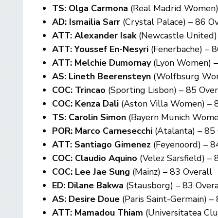
TS: Olga Carmona
(Real Madrid Women) 
AD:
Ismailia Sarr
(Crystal Palace) – 86 Ov
ATT: Alexander Isak
(Newcastle United)
ATT: Youssef En-Nesyri
(Fenerbache) – 8
ATT: Melchie Dumornay
(Lyon Women) –
AS: Lineth Beerensteyn
(Wolfbsurg Wom
COC:
Trincao
(Sporting Lisbon) – 85 Over
COC:
Kenza Dali
(Aston Villa Women) – 8
TS:
Carolin Simon
(Bayern Munich Women
POR:
Marco Carnesecchi
(Atalanta) – 85 
ATT:
Santiago Gimenez
(Feyenoord) – 8
COC: Claudio Aquino
(Velez Sarsfield) – 
COC: Lee Jae Sung
(Mainz) – 83 Overall
ED: Dilane Bakwa
(Stausborg) – 83 Overa
AS: Desire Doue
(Paris Saint-Germain) –
ATT: Mamadou Thiam
(Universitatea Clu