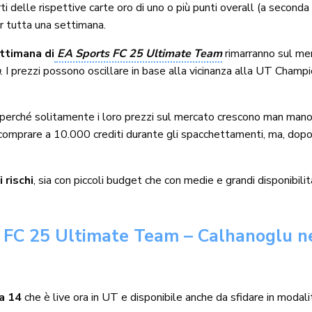
rti delle rispettive carte oro di uno o più punti overall (a second
r tutta una settimana.
ttimana di
EA Sports FC 25 Ultimate Team
rimarranno sul mer
a
. I prezzi possono oscillare in base alla vicinanza alla UT Champ
perché solitamente i loro prezzi sul mercato crescono man mano 
omprare a 10.000 crediti durante gli spacchettamenti, ma, dopo u
i rischi
, sia con piccoli budget che con medie e grandi disponibilit
i FC 25 Ultimate Team – Calhanoglu 
na 14
che è live ora in UT e disponibile anche da sfidare in modal