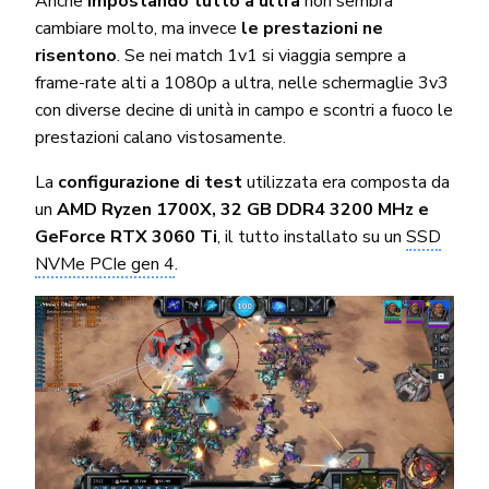
Anche
impostando tutto a ultra
non sembra
cambiare molto, ma invece
le prestazioni ne
risentono
. Se nei match 1v1 si viaggia sempre a
frame-rate alti a 1080p a ultra, nelle schermaglie 3v3
con diverse decine di unità in campo e scontri a fuoco le
prestazioni calano vistosamente.
La
configurazione di test
utilizzata era composta da
un
AMD Ryzen 1700X, 32 GB DDR4 3200 MHz e
GeForce RTX 3060 Ti
, il tutto installato su un
SSD
NVMe PCIe gen 4
.