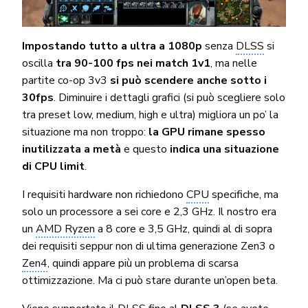
Impostando tutto a ultra a 1080p
senza
DLSS
si
oscilla
tra 90-100 fps nei match 1v1
, ma nelle
partite co-op 3v3
si può scendere anche sotto i
30fps
. Diminuire i dettagli grafici (si può scegliere solo
tra preset low, medium, high e ultra) migliora un po’ la
situazione ma non troppo:
la GPU rimane spesso
inutilizzata a metà
e questo
indica una situazione
di CPU limit
.
I requisiti hardware non richiedono
CPU
specifiche, ma
solo un processore a sei core e 2,3 GHz. Il nostro era
un
AMD Ryzen
a 8 core e 3,5 GHz, quindi al di sopra
dei requisiti seppur non di ultima generazione Zen3 o
Zen4
, quindi appare più un problema di scarsa
ottimizzazione. Ma ci può stare durante un’open beta.