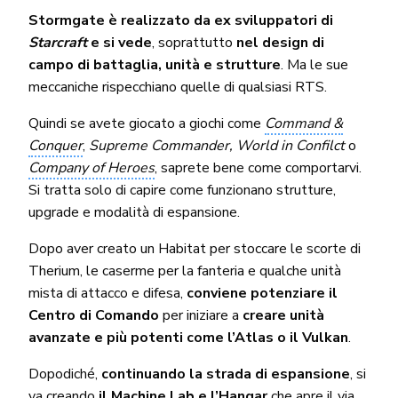
Stormgate è realizzato da ex sviluppatori di
Starcraft
e si vede
, soprattutto
nel design di
campo di battaglia, unità e strutture
. Ma le sue
meccaniche rispecchiano quelle di qualsiasi RTS.
Quindi se avete giocato a giochi come
Command &
Conquer
,
Supreme Commander, World in Confilct
o
Company of Heroes
, saprete bene come comportarvi.
Si tratta solo di capire come funzionano strutture,
upgrade e modalità di espansione.
Dopo aver creato un Habitat per stoccare le scorte di
Therium, le caserme per la fanteria e qualche unità
mista di attacco e difesa,
conviene potenziare il
Centro di Comando
per iniziare a
creare unità
avanzate e più potenti come l’Atlas o il Vulkan
.
Dopodiché,
continuando la strada di espansione
, si
va creando
il Machine Lab e l’Hangar
che apre il via