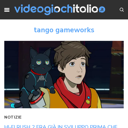
tango gameworks
NOTIZIE
HI-FI RUSH 2 ERA GIÀ IN SVILUPPO PRIMA CHE