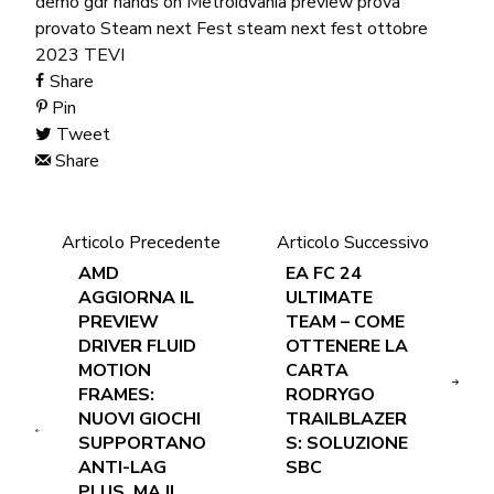
demo
gdr
hands on
Metroidvania
preview
prova
provato
Steam next Fest
steam next fest ottobre
2023
TEVI
Share
Pin
Tweet
Share
Articolo Precedente
Articolo Successivo
AMD
EA FC 24
AGGIORNA IL
ULTIMATE
PREVIEW
TEAM – COME
DRIVER FLUID
OTTENERE LA
MOTION
CARTA
FRAMES:
RODRYGO
NUOVI GIOCHI
TRAILBLAZER
SUPPORTANO
S: SOLUZIONE
ANTI-LAG
SBC
PLUS, MA IL