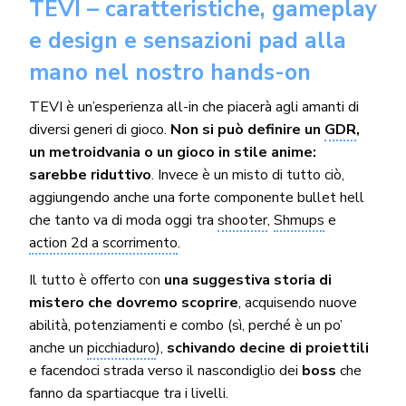
TEVI – caratteristiche, gameplay
e design e sensazioni pad alla
mano nel nostro hands-on
TEVI è un’esperienza all-in che piacerà agli amanti di
diversi generi di gioco.
Non si può definire un
GDR
,
un metroidvania o un gioco in stile anime:
sarebbe riduttivo
. Invece è un misto di tutto ciò,
aggiungendo anche una forte componente bullet hell
che tanto va di moda oggi tra
shooter
,
Shmups
e
action 2d a scorrimento
.
Il tutto è offerto con
una suggestiva storia di
mistero che dovremo scoprire
, acquisendo nuove
abilità, potenziamenti e combo (sì, perché è un po’
anche un
picchiaduro
),
schivando decine di proiettili
e facendoci strada verso il nascondiglio dei
boss
che
fanno da spartiacque tra i livelli.