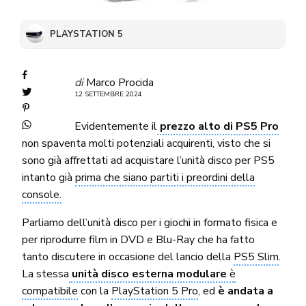
PLAYSTATION 5
di
Marco Procida
12 SETTEMBRE 2024
Evidentemente il
prezzo alto di PS5 Pro
non spaventa molti potenziali acquirenti, visto che si
sono già affrettati ad acquistare l’unità disco per PS5
intanto già
prima che siano partiti i preordini della
console.
Parliamo dell’unità disco per i giochi in formato fisica e
per riprodurre film in DVD e Blu-Ray che ha fatto
tanto discutere in occasione del lancio della
PS5 Slim
.
La stessa
unità disco esterna modulare
è
compatibile
con la
PlayStation 5 Pro
, ed
è andata a