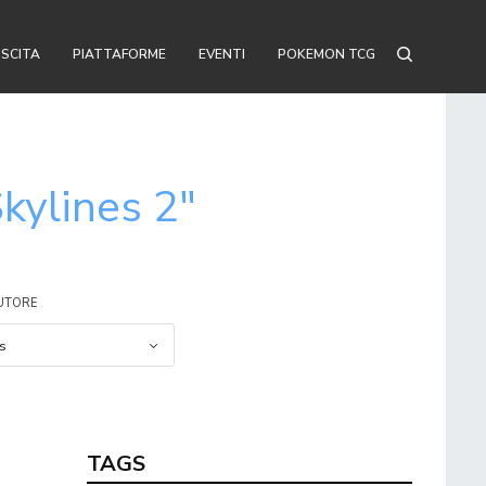
USCITA
PIATTAFORME
EVENTI
POKEMON TCG
Skylines 2"
AUTORE
TAGS