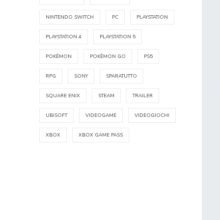
NINTENDO SWITCH
PC
PLAYSTATION
PLAYSTATION 4
PLAYSTATION 5
POKÈMON
POKÈMON GO
PS5
RPG
SONY
SPARATUTTO
SQUARE ENIX
STEAM
TRAILER
UBISOFT
VIDEOGAME
VIDEOGIOCHI
XBOX
XBOX GAME PASS