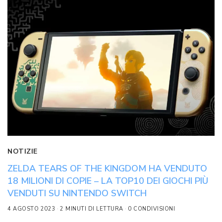
NOTIZIE
ZELDA TEARS OF THE KINGDOM HA VENDUTO
18 MILIONI DI COPIE – LA TOP10 DEI GIOCHI PIÙ
VENDUTI SU NINTENDO SWITCH
4 AGOSTO 2023
2 MINUTI DI LETTURA
0 CONDIVISIONI