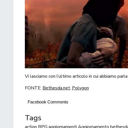
Vi lasciamo con l’ultimo articolo in cui abbiamo parl
FONTE:
Bethesda.net
;
Polygon
Facebook Comments
Tags
action RPG
aggiornamenti
Aggiornamento
bethesd