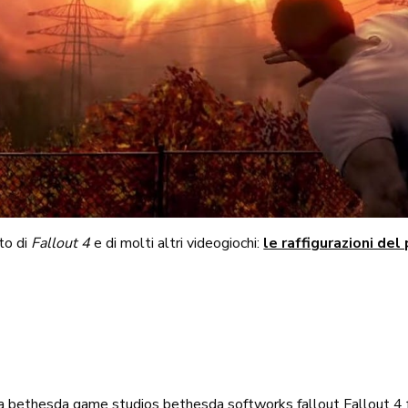
ato di
Fallout 4
e di molti altri videogiochi:
le raffigurazioni del
a
bethesda game studios
bethesda softworks
fallout
Fallout 4