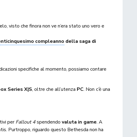
o, visto che finora non ve n’era stato uno vero e
enticinquesimo compleanno
della saga di
ndicazioni specifiche al momento, possiamo contare
ox Series X|S
, oltre che all’utenza
PC
. Non c’è una
tivi per
Fallout 4
spendendo
valuta in game
. A
atis. Purtroppo, riguardo questo Bethesda non ha