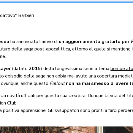
oattivo" Barbieri
esda
ha annunciato l’arrivo di
un aggiornamento gratuito per
F
futuro della
saga post-apocalittica
, attorno al quale si mantiene 
ne.
layer
(datato
2015
) della longevissima serie a tema
bombe atom
to episodio della saga non abbia mai avuto una copertura media
é ovunque, anche questo
Fallout
non ha mai smesso di avere la
a novità ufficiali per questa sua creatura. Dunque la vita del tit
ion Club.
ositiva apprensione. Gli sviluppatori sono pronti a farci perdere d