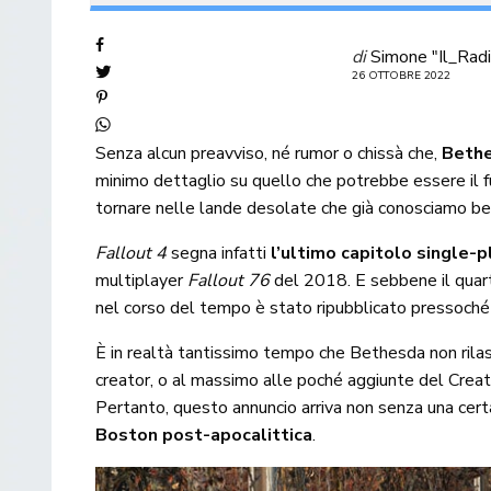
di
Simone "Il_Radi
26 OTTOBRE 2022
Senza alcun preavviso, né rumor o chissà che,
Beth
minimo dettaglio su quello che potrebbe essere il 
tornare nelle lande desolate che già conosciamo be
Fallout 4
segna infatti
l’ultimo capitolo single-p
multiplayer
Fallout 76
del 2018. E sebbene il quar
nel corso del tempo è stato ripubblicato pressoch
È in realtà tantissimo tempo che Bethesda non rilasci
creator, o al massimo alle poché aggiunte del Creat
Pertanto, questo annuncio arriva non senza una certa p
Boston post-apocalittica
.