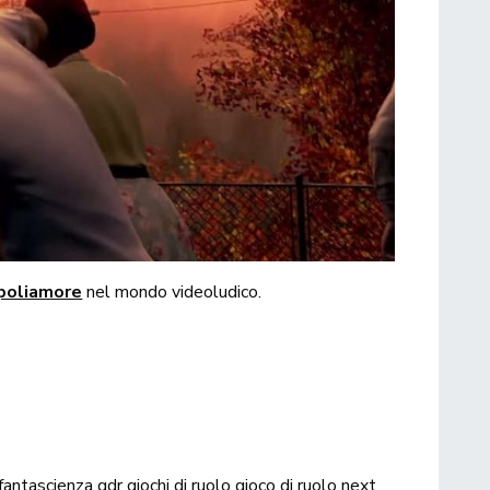
 poliamore
nel mondo videoludico.
fantascienza
gdr
giochi di ruolo
gioco di ruolo
next