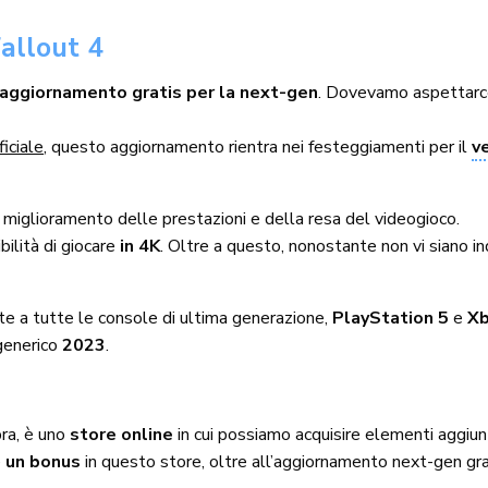
allout 4
 aggiornamento gratis per la next-gen
. Dovevamo aspettarcel
ficiale
, questo aggiornamento rientra nei festeggiamenti per il
v
miglioramento delle prestazioni e della resa del videogioco.
bilità di giocare
in 4K
. Oltre a questo, nonostante non vi siano i
te a tutte le console di ultima generazione,
PlayStation 5
e
Xb
 generico
2023
.
pra, è uno
store online
in cui possiamo acquisire elementi aggiun
e
un bonus
in questo store, oltre all’aggiornamento next-gen gr