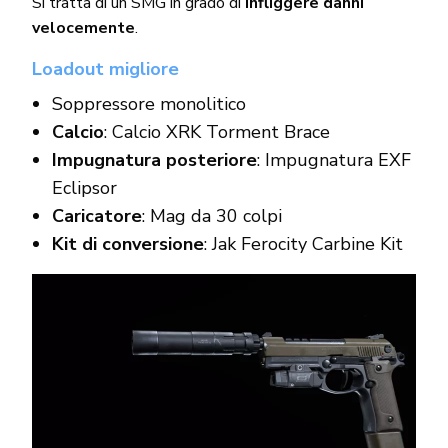
Si tratta di un SMG in grado di
infliggere danni
velocemente
.
Loadout migliore
Soppressore monolitico
Calcio
: Calcio XRK Torment Brace
Impugnatura posteriore
: Impugnatura EXF
Eclipsor
Caricatore
: Mag da 30 colpi
Kit di conversione
: Jak Ferocity Carbine Kit