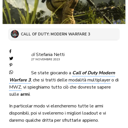
CALL OF DUTY: MODERN WARFARE 3
di
Stefania Netti
27 NOVEMBRE 2023
Se state giocando a
Call of Duty Modern
Warfare 3
, che si tratti delle
modalità multiplayer
o di
MWZ
, vi spieghiamo tutto ciò che dovreste sapere
sulle
armi
.
In particolar modo vi elencheremo tutte le armi
disponibili, poi vi sveleremo i migliori loadout e vi
daremo qualche dritta per sfruttarle appieno.