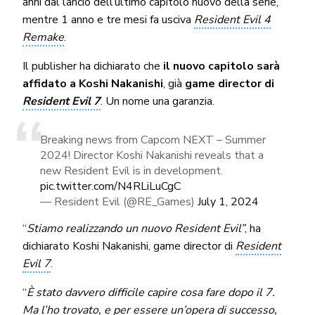
anni dal lancio dell’ultimo capitolo nuovo della serie,
mentre 1 anno e tre mesi fa usciva
Resident Evil 4
Remake
.
Il publisher ha dichiarato che
il nuovo capitolo sarà
affidato a Koshi Nakanishi
, già
game director di
Resident Evil 7
. Un nome una garanzia.
Breaking news from Capcom NEXT – Summer
2024! Director Koshi Nakanishi reveals that a
new Resident Evil is in development.
pic.twitter.com/N4RLiLuCgC
— Resident Evil (@RE_Games)
July 1, 2024
“
Stiamo realizzando un nuovo Resident Evil”
, ha
dichiarato Koshi Nakanishi, game director di
Resident
Evil 7
.
“
È stato davvero difficile capire cosa fare dopo il 7.
Ma l’ho trovato, e per essere un’opera di successo,