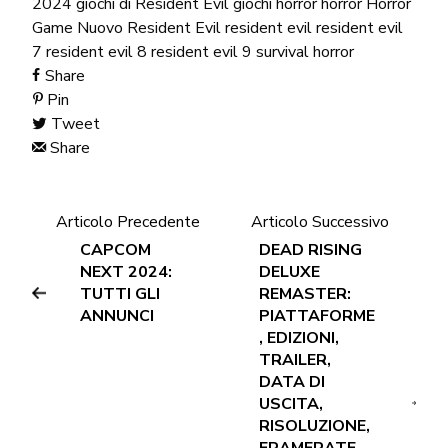
2024
giochi di Resident Evil
giochi horror
horror
Horror
Game
Nuovo Resident Evil
resident evil
resident evil
7
resident evil 8
resident evil 9
survival horror
Share
Pin
Tweet
Share
Articolo Precedente
Articolo Successivo
CAPCOM
DEAD RISING
NEXT 2024:
DELUXE
TUTTI GLI
REMASTER:
ANNUNCI
PIATTAFORME
, EDIZIONI,
TRAILER,
DATA DI
USCITA,
RISOLUZIONE,
FRAMERATE,