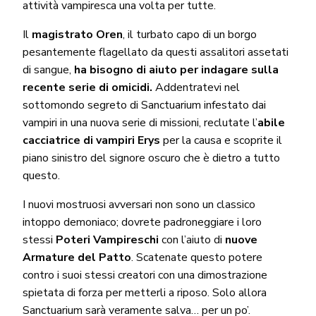
attività vampiresca una volta per tutte.
Il
magistrato Oren
, il turbato capo di un borgo
pesantemente flagellato da questi assalitori assetati
di sangue,
ha bisogno di aiuto per indagare sulla
recente serie di omicidi.
Addentratevi nel
sottomondo segreto di Sanctuarium infestato dai
vampiri in una nuova serie di missioni, reclutate l’
abile
cacciatrice di vampiri Erys
per la causa e scoprite il
piano sinistro del signore oscuro che è dietro a tutto
questo.
I nuovi mostruosi avversari non sono un classico
intoppo demoniaco; dovrete padroneggiare i loro
stessi
Poteri Vampireschi
con l’aiuto di
nuove
Armature del Patto
. Scatenate questo potere
contro i suoi stessi creatori con una dimostrazione
spietata di forza per metterli a riposo. Solo allora
Sanctuarium sarà veramente salva… per un po’.